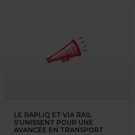
Revendicati
Sensibilisat
ÉVÉNE
NOS A
Nos revendi
Nos interven
Nos publica
Nos victoir
NOUS J
LE RAPLIQ ET VIA RAIL
FAIRE 
S’UNISSENT POUR UNE
AVANCÉE EN TRANSPORT