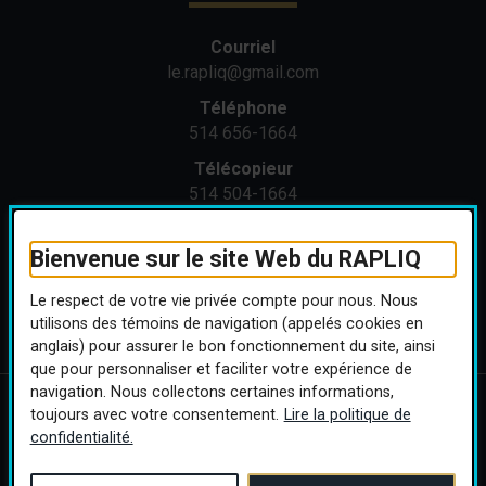
Courriel
le.rapliq@gmail.com
Téléphone
514 656-1664
Télécopieur
514 504-1664
Adresse
1371 St-Joseph Est
Bienvenue sur le site Web du RAPLIQ
Montréal (Québec) H2J 1M4
Le respect de votre vie privée compte pour nous. Nous
utilisons des témoins de navigation (appelés cookies en
anglais) pour assurer le bon fonctionnement du site, ainsi
que pour personnaliser et faciliter votre expérience de
navigation. Nous collectons certaines informations,
toujours avec votre consentement.
Lire la politique de
Copyright © 2026 RAPLIQ. Tous droits réservés.
Personnaliser les
confidentialité.
cookies
(ce lien s’ouvrira dans 
Conception :
Ekloweb