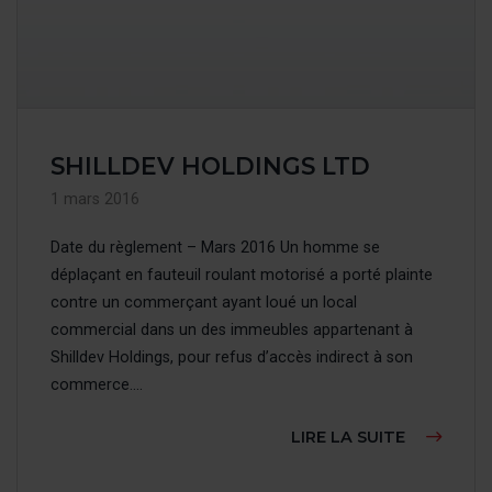
SHILLDEV HOLDINGS LTD
1 mars 2016
Date du règlement – Mars 2016 Un homme se
déplaçant en fauteuil roulant motorisé a porté plainte
contre un commerçant ayant loué un local
commercial dans un des immeubles appartenant à
Shilldev Holdings, pour refus d’accès indirect à son
commerce....
À PROPOS
LIRE LA SUITE