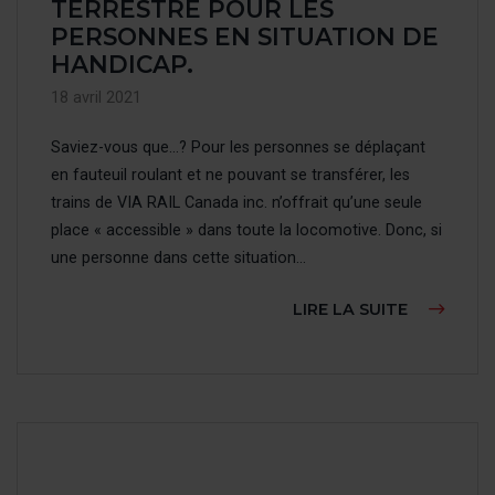
ACCESS
TERRESTRE POUR LES
PERSONNES EN SITUATION DE
HANDICAP.
ENGLIS
18 avril 2021
Saviez-vous que…? Pour les personnes se déplaçant
en fauteuil roulant et ne pouvant se transférer, les
trains de VIA RAIL Canada inc. n’offrait qu’une seule
place « accessible » dans toute la locomotive. Donc, si
une personne dans cette situation...
À PROPOS
LIRE LA SUITE