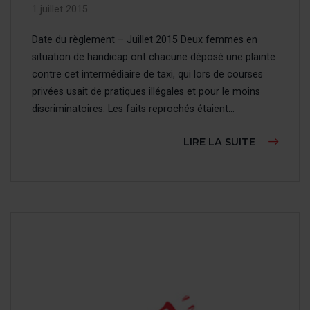
1 juillet 2015
Date du règlement – Juillet 2015 Deux femmes en
situation de handicap ont chacune déposé une plainte
contre cet intermédiaire de taxi, qui lors de courses
privées usait de pratiques illégales et pour le moins
discriminatoires. Les faits reprochés étaient...
À PROPOS
LIRE LA SUITE