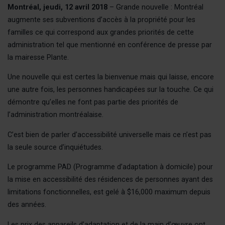
Montréal, jeudi, 12 avril 2018
– Grande nouvelle : Montréal
Revendicati
augmente ses subventions d’accès à la propriété pour les
Sensibilisat
familles ce qui correspond aux grandes priorités de cette
administration tel que mentionné en conférence de presse par
ÉVÉNE
la mairesse Plante.
Une nouvelle qui est certes la bienvenue mais qui laisse, encore
NOS A
une autre fois, les personnes handicapées sur la touche. Ce qui
Nos revendi
démontre qu’elles ne font pas partie des priorités de
l’administration montréalaise.
Nos interven
Nos publica
C’est bien de parler d’accessibilité universelle mais ce n’est pas
Nos victoir
la seule source d’inquiétudes.
NOUS J
Le programme PAD (Programme d’adaptation à domicile) pour
la mise en accessibilité des résidences de personnes ayant des
limitations fonctionnelles, est gelé à $16,000 maximum depuis
FAIRE 
des années.
Les prix des appareils d’adaptation et de la main d’œuvre ont