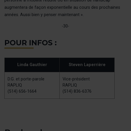
personne à mobilité réduite ou en situation de handicap
augmentera de façon exponentielle au cours des prochaines
années. Aussi bien y penser maintenant ».
-30-
POUR INFOS :
Linda Gauthier
Steven Laperrière
D.G. et porte-parole
Vice-président
RAPLIQ
RAPLIQ
(514) 656-1664
(514) 836-6376