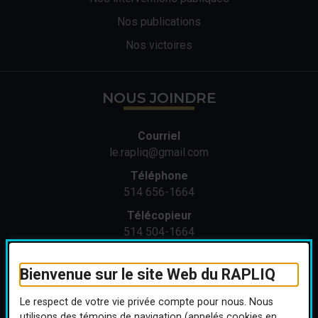
Nos publications
Nos victoires
NOUS JOINDRE
Courriel
le.rapliq@gmail.com
Téléphone
514 656-1664
Télécopieur
514 504-1664
Adresse
1371 St-Joseph Est
Bienvenue sur le site Web du RAPLIQ
Montréal (Québec) H2J 1M4
Le respect de votre vie privée compte pour nous. Nous
utilisons des témoins de navigation (appelés cookies en